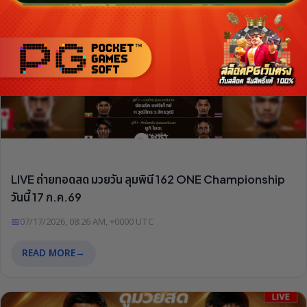
LIVE ถ่ายทอดสด มวยวัน ลุมพินี 162 ONE Championship
วันนี้ 17 ก.ค.69
📅
07/17/2026, 08:26 AM, +0000 UTC
READ MORE
→