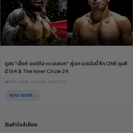
ดูสด "เอ็งค์-ออร์กิล vs เอลเบก" คู่เอก มวยวันนี้ ศึก ONE ลุมพิ
นี 164 & The Inner Circle 24
📅
07/31/2026, 10:13 AM, +0000 UTC
READ MORE
→
สินค้าใกล้เคียง