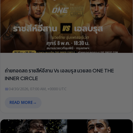
ถ่ายทอดสด ราชสีห์อีสาน Vs เอลบรุส มวยสด ONE THE
INNER CIRCLE
📅
04/30/2026, 07:00 AM, +0000 UTC
READ MORE
→