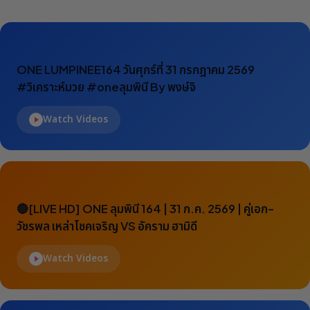
ONE LUMPINEE164 วันศุกร์ที่ 31 กรกฎาคม 2569
#วิเคราะห์มวย #oneลุมพินี By พงษ์จิ
Watch Videos
🔴[LIVE HD] ONE ลุมพินี 164 | 31 ก.ค. 2569 | คู่เอก-
วัชรพล เหล่าโชคเจริญ VS อัคราม ฮามิดี
Watch Videos