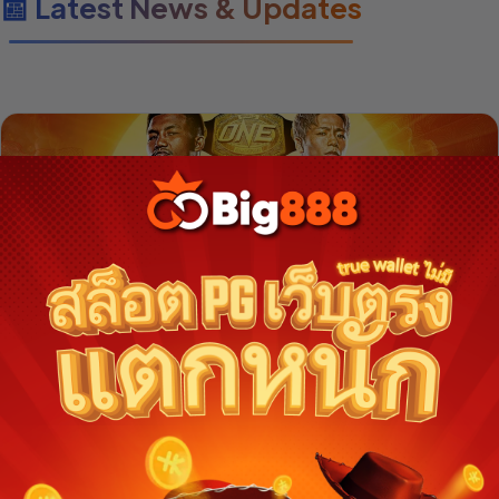
📰 Latest News & Updates
ดูมวยวันนี้ ONE ซามูไร รถถัง-ทาเครุ จัดเต็มคู่ชิงแชมป์ 4 คู่
📅
04/28/2026, 07:00 AM, +0000 UTC
READ MORE
→